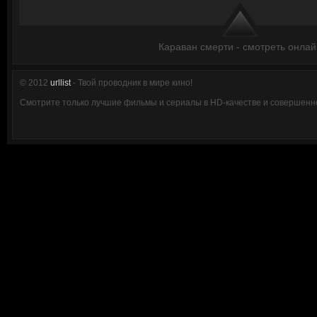
Караван смерти - смотреть онлай
© 2012
urllist
- Твой проводник в мире кино!
Смотрите только лучшие фильмы и сериалы в HD-качестве и совершенно 