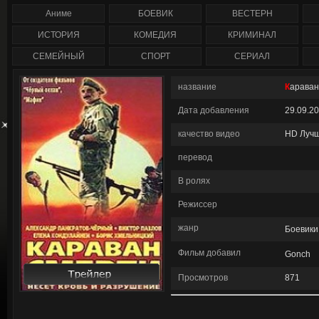
сезон полностью) 2
1-207 серия смотреть
сезон (1-47 серия)
онлайн / Corazón valiente
Аниме
БОЕВИК
ВЕСТЕРН
сериал смотреть онлайн
/ Anger Management
ИСТОРИЯ
КОМЕДИЯ
КРИМИНАЛ
СЕМЕЙНЫЙ
СПОРТ
СЕРИАЛ
название
Карава
Дата добавления
29.09.2
качество видео
HD Луч
перевод
В ролях
Режиссер
жанр
Боевики
Фильм добавил
Gonch
Смотре
Просмотров
871