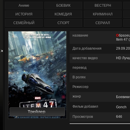
сезон полностью) 2
1-207 серия смотреть
сезон (1-47 серия)
онлайн / Corazón valiente
Аниме
БОЕВИК
ВЕСТЕРН
сериал смотреть онлайн
/ Anger Management
ИСТОРИЯ
КОМЕДИЯ
КРИМИНАЛ
СЕМЕЙНЫЙ
СПОРТ
СЕРИАЛ
название
Образец 47 / Marvel One-Shot:
Item 47 
Дата добавления
29.09.2
качество видео
HD Луч
перевод
В ролях
Режиссер
жанр
Боевики
Фильм добавил
Gonch
Просмотров
646