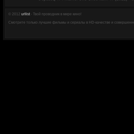
© 2012
urllist
- Твой проводник в мире кино!
Смотрите только лучшие фильмы и сериалы в HD-качестве и совершенно 