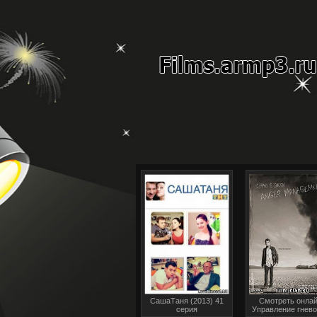
СашаТаня (2013) 41
Смотреть онлай
серия
Управление гнево