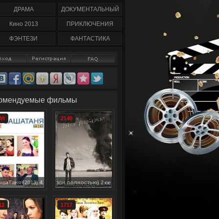
59
сезон полность) 2 сезон
1-8 серия смотреть
1-10 серия смотреть
онлайн (2013) / Family
ДРАМА
ДОКУМЕНТАЛЬНЫЙ
онлайн / Spirited
Tree
Кино 2013
ПРИКЛЮЧЕНИЯ
ФЭНТЕЗИ
ФАНТАСТИКА
омендуемые фильмы
49
2140
евом (1 сезон полностью) 2 сезон (1-47 серия) сериал смотреть онлайн / Ange
2013) 41 серия
12
1717