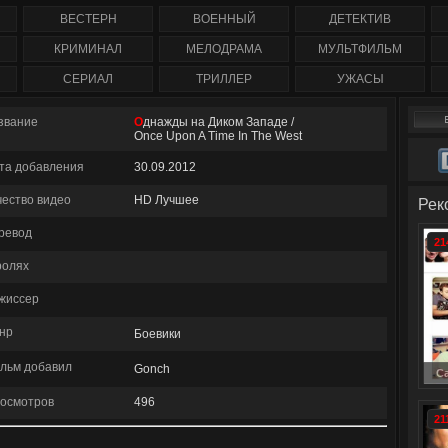
) 2
1-207 серия смотреть
сериал 1-260 серия
Турция (с 1 по 1
ия)
онлайн / Corazón valiente
смотреть онлайн (2013)
серию)
ВЕСТЕРН
ВОЕННЫЙ
ДЕТЕКТИВ
нлайн
ent
КРИМИНАЛ
МЕЛОДРАМА
МУЛЬТФИЛЬМ
СЕРИАЛ
ТРИЛЛЕР
УЖАСЫ
звание
Однажды на Диком Западе /
Once Upon A Time In The West
та добавления
30.09.2012
чество видео
HD Лучшее
Рек
ревод
21
ролях
жиссер
нр
Боевики
льм добавил
Gonch
Смотреть онлайн: Управление гн
СашаТаня (
осмотров
496
21