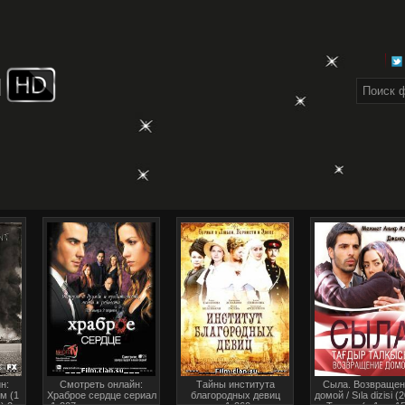
н:
Смотреть онлайн:
Тайны института
Сыла. Возвращен
м (1
Храброе сердце сериал
благородных девиц
домой / Sıla dizisi (