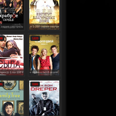
треть онлайн / Corazón valiente
евиц сериал 1-260 серия смотреть онлайн (2013)
38
1223
по 159 серию)
л (1 сезон полность) 2 сезон 1-10 серия смотреть онлайн / Spirited
31
1165