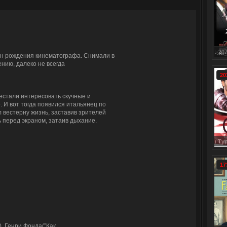
Смотреть онлайн: Храброе сердце сериал 1-207 серия смо
Тайны института благородных д
ен рождения кинематографа. Снимали в
ению, далеко не всегда
20
естали интересовать скучные и
 И вот тогда появился итальянец по
 вестерну жизнь, заставив зрителей
ь перед экраном, затаив дыхание.
Сыла. Возвращение домой / Sıla dizisi (2006) Турция (с 1 
Смотреть онлайн: Оживший сериа
17
), Генри Фонда(”Как