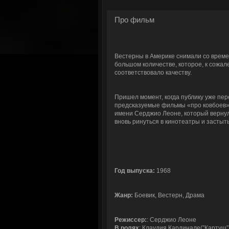
Про фильм
Вестерны в Америке снимали со врем
большом количестве, которое, к сожал
соответствовало качеству.
Пришел момент, когда публику уже пер
предсказуемые фильмы «про ковбоев».
имени Серджио Леоне, который вернул
вновь ринуться в кинотеатры и застыт
Год выпуска:
1968
Жанр:
Боевик, Вестерн, Драма
Режиссер:
: Серджио Леоне
В ролях
: Клаудия Кардинале(”Картуш”