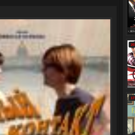
отреть онлайн: Храброе сердце сериал 1-207 серия смотреть онлайн / Corazón v
Тайны института благородных девиц сериал 1-260 серия 
20
Смотреть онлайн: Оживший сериал (1 сезон полность) 2 се
17