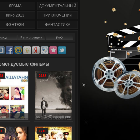
59
сезон полность) 2 сезон
1-8 серия смотреть
1-10 серия смотреть
онлайн (2013) / Family
ДРАМА
ДОКУМЕНТАЛЬНЫЙ
онлайн / Spirited
Tree
Кино 2013
ПРИКЛЮЧЕНИЯ
ФЭНТЕЗИ
ФАНТАСТИКА
омендуемые фильмы
48
2138
 2 сезон (1-47 серия) сериал смотреть онлайн / Anger Management
СашаТаня (2013) 41 серия
11
1716