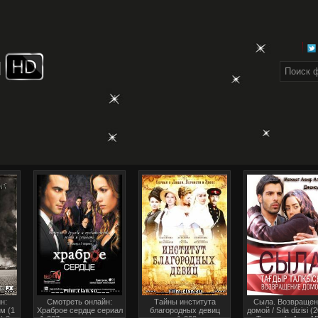
н:
Смотреть онлайн:
Тайны института
Сыла. Возвращен
м (1
Храброе сердце сериал
благородных девиц
домой / Sıla dizisi (