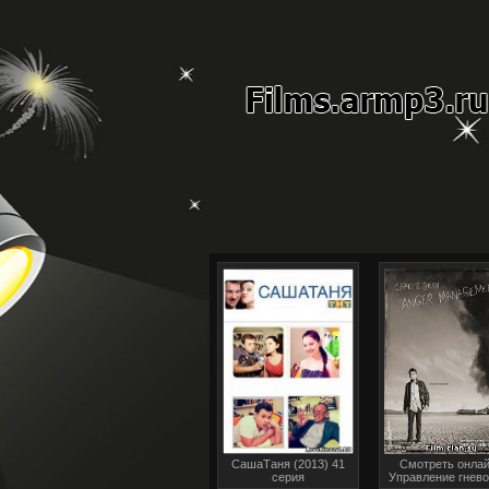
СашаТаня (2013) 41
Смотреть онлай
серия
Управление гнево