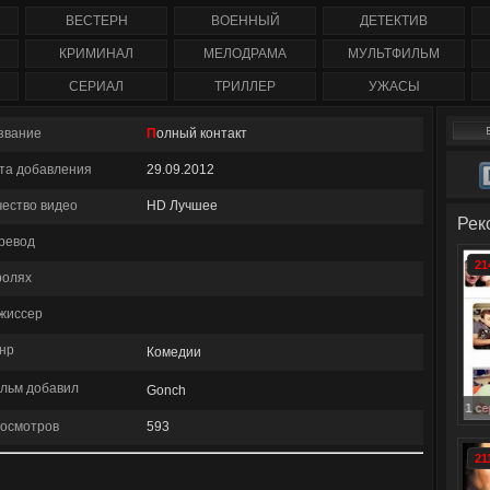
) 2
1-207 серия смотреть
сериал 1-260 серия
Турция (с 1 по 1
ия)
онлайн / Corazón valiente
смотреть онлайн (2013)
серию)
ВЕСТЕРН
ВОЕННЫЙ
ДЕТЕКТИВ
нлайн
ent
КРИМИНАЛ
МЕЛОДРАМА
МУЛЬТФИЛЬМ
СЕРИАЛ
ТРИЛЛЕР
УЖАСЫ
звание
Полный контакт
та добавления
29.09.2012
чество видео
HD Лучшее
Рек
ревод
21
ролях
жиссер
нр
Комедии
льм добавил
Gonch
Смотреть онлайн: Управление гневом (1 сезон полностью)
осмотров
593
21