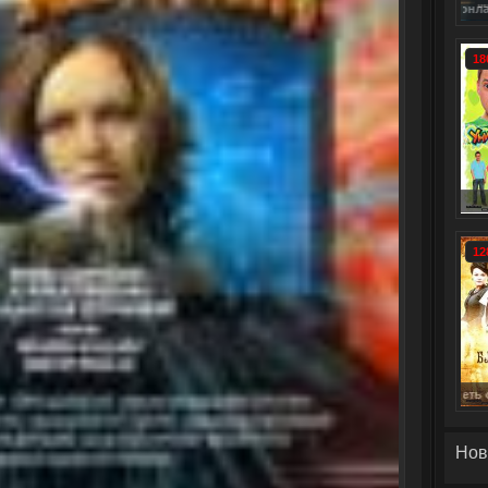
отреть онлайн: Семейное древо сериал 1-8 серия смотреть онлайн (2013) / Famil
Смотреть онлайн: Тот, кто убивает (2013) сериал 1-6 сери
18
Унив
12
Нов