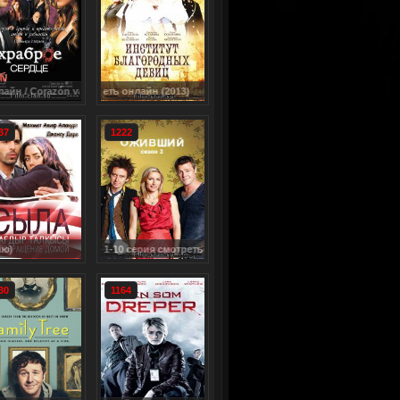
aliente
смотреть онлайн (2013)
37
1222
зон 1-10 серия смотреть онлайн / Spirited
Сыла. Возвращение домой / Sıla dizisi (2006) Турция (с 1 по 159 серию)
30
1164