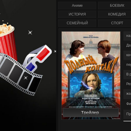
сезон полностью
сезон (1-47 сер
Аниме
БОЕВИК
сериал смотреть о
/ Anger Managem
ИСТОРИЯ
КОМЕДИЯ
СЕМЕЙНЫЙ
СПОРТ
на
Да
ка
пе
В 
Ре
жа
Фи
Пр