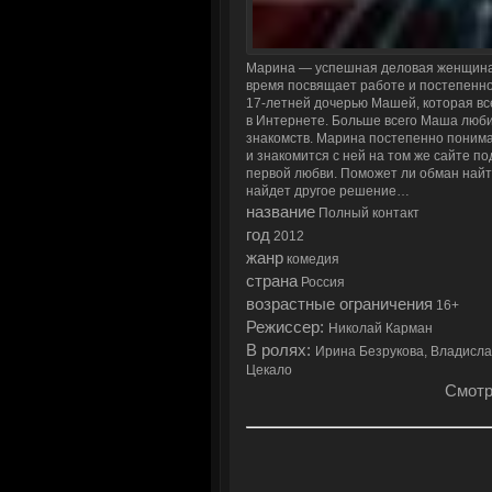
Марина — успешная деловая женщина
время посвящает работе и постепенно
17-летней дочерью Машей, которая вс
в Интернете. Больше всего Маша любит
знакомств. Марина постепенно понима
и знакомится с ней на том же сайте 
первой любви. Поможет ли обман найт
найдет другое решение…
название
Полный контакт
год
2012
жанр
комедия
страна
Россия
возрастные ограничения
16+
Режиссер:
Николай Карман
В ролях:
Ирина Безрукова, Владисла
Цекало
Смотр