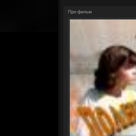
Про фильм
См