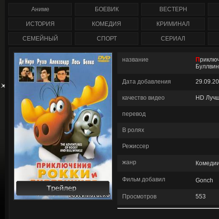
сезон полностью) 2
1-207 серия смотреть
сезон (1-47 серия)
онлайн / Corazón valiente
Аниме
БОЕВИК
ВЕСТЕРН
сериал смотреть онлайн
/ Anger Management
ИСТОРИЯ
КОМЕДИЯ
КРИМИНАЛ
СЕМЕЙНЫЙ
СПОРТ
СЕРИАЛ
название
Приключения Рокки и
Буллвин
Дата добавления
29.09.2
качество видео
HD Луч
перевод
В ролях
Режиссер
жанр
Комеди
Фильм добавил
Gonch
Просмотров
553