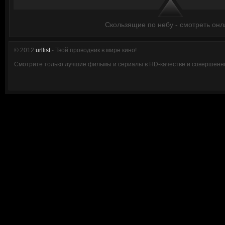
Скользящие по небу - смотреть онл
© 2012
urllist
- Твой проводник в мире кино!
Смотрите только лучшие фильмы и сериалы в HD-качестве и совершенно 