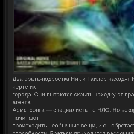
Смотреть онлайн: Семейное 
См
Два брата-подростка Ник и Тайлор находят 
черте их
города. Они пытаются скрыть находку от пра
агента
Тайны института благородн
По
Армстронга — специалиста по НЛО. Но вско
начинают
происходить необычные вещи, и он обретае
способности. Братьям приходится рассказа