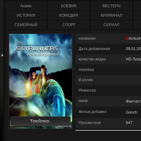
сезон полностью) 2
1-207 серия смотреть
сезон (1-47 серия)
онлайн / Corazón valiente
Аниме
БОЕВИК
ВЕСТЕРН
сериал смотреть онлайн
/ Anger Management
ИСТОРИЯ
КОМЕДИЯ
КРИМИНАЛ
СЕМЕЙНЫЙ
СПОРТ
СЕРИАЛ
название
Скольз
Дата добавления
09.01.2
качество видео
HD Луч
перевод
В ролях
Режиссер
жанр
Фантаст
Фильм добавил
Gonch
См
Просмотров
647