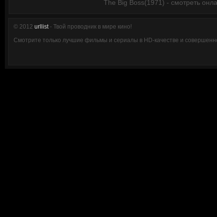
The Big Boss(1971) - смотреть онл
© 2012
urllist
- Твой проводник в мире кино!
Смотрите только лучшие фильмы и сериалы в HD-качестве и совершенно 