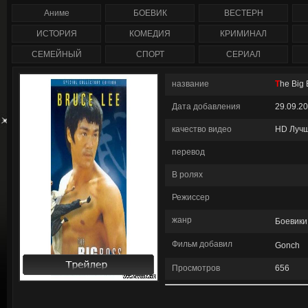
сезон полностью) 2
1-207 серия смотреть
сезон (1-47 серия)
онлайн / Corazón valiente
Аниме
БОЕВИК
ВЕСТЕРН
сериал смотреть онлайн
/ Anger Management
ИСТОРИЯ
КОМЕДИЯ
КРИМИНАЛ
СЕМЕЙНЫЙ
СПОРТ
СЕРИАЛ
название
The Big
Дата добавления
29.09.2
качество видео
HD Луч
перевод
В ролях
Режиссер
жанр
Боевики
Фильм добавил
Gonch
См
Просмотров
656