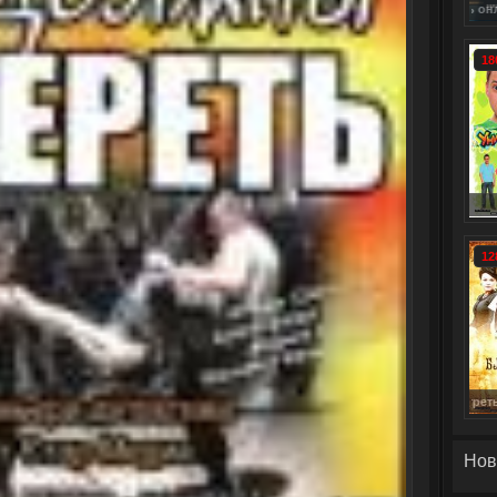
Смотреть онлайн: Семейное древо сериал 1-8 серия смотреть онлайн (2013) / Fa
Смотреть онлайн: Тот, кто убивает (2013) сериал 1-6 се
18
Ун
12
Понедельник утром/ Утро понедельника (2013) сериал 
Нов