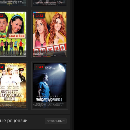
mily Tree
рия смотреть онлайн / Den som draeber
03
1423
ивер. Саша + Таня (1-13 серия) сериал смотреть онлайн
Смотреть онлайн: Рыжие (2013) сериал 1-17 сер
84
1343
серия смотреть онлайн
Тайны института благородных девиц сериал 1-112 серия смотрет
ые рецензии
остальные