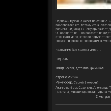
Одинокий мужчина живет на отшибе. 
побаиваются его, потому что знают: о
розыска. Однажды к нему приезжает др
Он обещает, но… на рассвете находят 
открывает дело, которое поручает ве
днем количество подозреваемых уме
название
Все должны умереть
год
2007
жанр
боевик, детектив, криминал
страна
Россия
Режиссер
: Сергей Буковский
Актеры
: Игорь Савочкин, Александр
Никитина, Михаил Кришталь, Ирина М
Смотрет