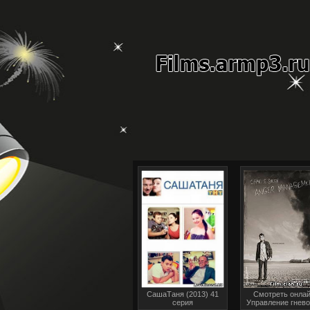
СашаТаня (2013) 41
Смотреть онлай
серия
Управление гнево