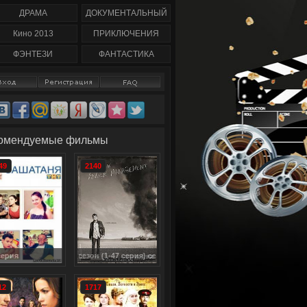
59
сезон полность) 2 сезон
1-8 серия смотреть
1-10 серия смотреть
онлайн (2013) / Family
ДРАМА
ДОКУМЕНТАЛЬНЫЙ
онлайн / Spirited
Tree
Кино 2013
ПРИКЛЮЧЕНИЯ
ФЭНТЕЗИ
ФАНТАСТИКА
омендуемые фильмы
49
2140
ю) 2 сезон (1-47 серия) сериал смотреть онлайн / Anger Management
СашаТаня (2013) 41 серия
12
1717