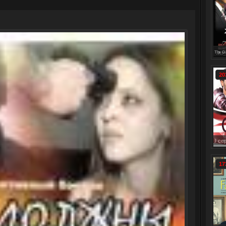
Смотреть онлайн: Храброе сердце сериал 1-207 серия смотреть онлайн / Corazón
Тайны института благородных девиц сериал 1-260 сери
20
Смотреть онлайн: Оживший сериал (1 сезон полность) 2 
17