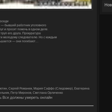
Нов
Соседи
н — бывший работник уголовного
уг и просит помочь в одном деле.
труп его друга. Прокуратура
сти молодому следователю. Но с каждым
ньшается — они погибают…
 Тютин, Сергей Романюк, Мария Саффо (Слидовкер), Екатерина
ельник, Петр Миронов, Светлана Орличенко
ь Все должны умереть онлайн