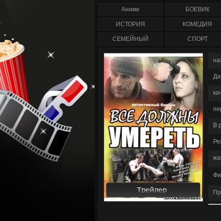
сезон полностью
сезон (1-47 сер
Аниме
БОЕВИК
сериал смотреть о
/ Anger Managem
ИСТОРИЯ
КОМЕДИЯ
СЕМЕЙНЫЙ
СПОРТ
на
Да
ка
пе
В 
Ре
жа
Фи
Пр