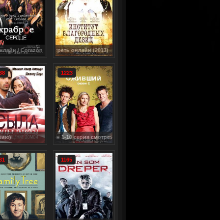
 valiente
я смотреть онлайн (2013)
38
1223
сезон 1-10 серия смотреть онлайн / Spirited
Сыла. Возвращение домой / Sıla dizisi (2006) Турция (с 1 по 159 серию)
31
1165