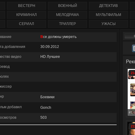
) 2
1-207 серия смотреть
сериал 1-260 серия
Турция (с 1 по 1
ия)
онлайн / Corazón valiente
смотреть онлайн (2013)
серию)
ВЕСТЕРН
ВОЕННЫЙ
ДЕТЕКТИВ
нлайн
ent
КРИМИНАЛ
МЕЛОДРАМА
МУЛЬТФИЛЬМ
СЕРИАЛ
ТРИЛЛЕР
УЖАСЫ
звание
Все должны умереть
та добавления
30.09.2012
чество видео
HD Лучшее
Рек
ревод
21
ролях
жиссер
нр
Боевики
льм добавил
Gonch
Смотреть онлайн: Управление гневом (1 сезон полность
осмотров
503
21