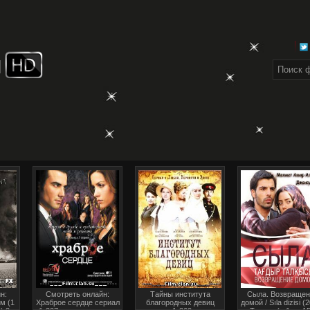
н:
Смотреть онлайн:
Тайны института
Сыла. Возвращен
м (1
Храброе сердце сериал
благородных девиц
домой / Sıla dizisi (